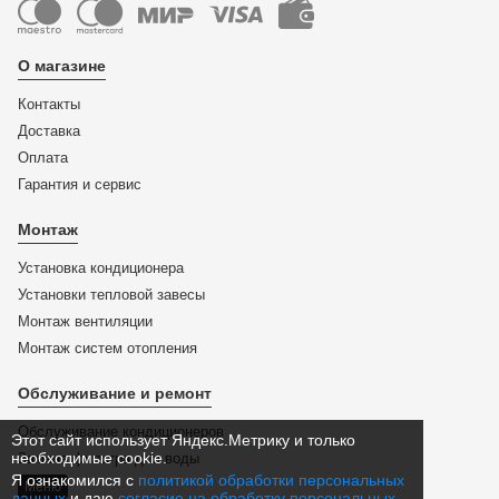
О магазине
Контакты
Доставка
Оплата
Гарантия и сервис
Монтаж
Установка кондиционера
Установки тепловой завесы
Монтаж вентиляции
Монтаж систем отопления
Обслуживание и ремонт
Обслуживание кондиционеров
Этот сайт использует Яндекс.Метрику и только
необходимые cookie.
Замена фильтра для воды
Я ознакомился с
политикой обработки персональных
Меню
данных
и даю
согласие на обработку персональных