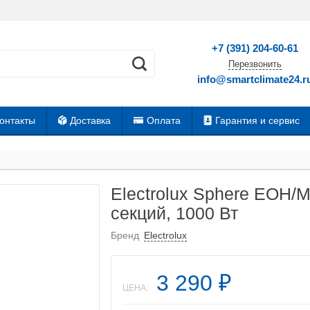
+7 (391) 204-60-61
Перезвонить
info@smartclimate24.r
онтакты
Доставка
Оплата
Гарантия и сервис
Electrolux Sphere EOH/
секций, 1000 Вт
Бренд
Electrolux
3 290
₽
ЦЕНА: