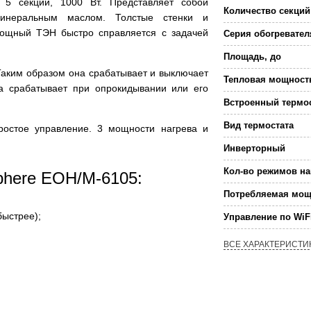
 5 секций, 1000 Вт. Представляет собой
Количество секций
минеральным маслом. Толстые стенки и
мощный ТЭН быстро справляется с задачей
Серия обогревател
Площадь, до
Таким образом она срабатывает и выключает
Тепловая мощност
ма срабатывает при опрокидывании или его
Встроенный термо
Вид термостата
ростое управление. 3 мощности нагрева и
Инверторный
Кол-во режимов на
Sphere EOH/M-6105:
Потребляемая мощ
быстрее);
Управление по WiF
ВСЕ ХАРАКТЕРИСТИ