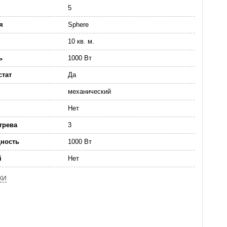
5
я
Sphere
10 кв. м.
ь
1000 Вт
стат
Да
механический
Нет
грева
3
ность
1000 Вт
i
Нет
КИ