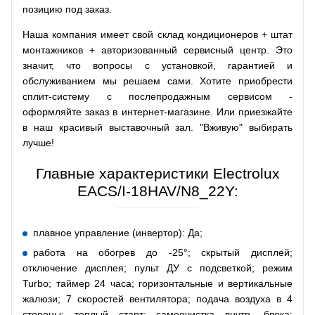
позицию под заказ.
Наша компания имеет свой склад кондиционеров + штат
монтажников + авторизованный сервисный центр. Это
значит, что вопросы с установкой, гарантией и
обслуживанием мы решаем сами. Хотите приобрести
сплит-систему с послепродажным сервисом -
оформляйте заказ в интернет-магазине. Или приезжайте
в наш красивый выставочный зал. "Вживую" выбирать
лучше!
Главные характеристики Electrolux
EACS/I-18HAV/N8_22Y:
плавное управление (инвертор): Да;
работа на обогрев до -25°; скрытый дисплей;
отключение дисплея; пульт ДУ с подсветкой; режим
Turbo; таймер 24 часа; горизонтальные и вертикальные
жалюзи; 7 скоростей вентилятора; подача воздуха в 4
стороны; теплый старт; самоочистка внутр. блока;