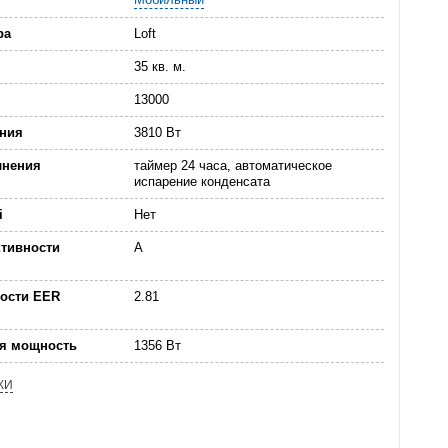
ра
Loft
35 кв. м.
13000
ния
3810 Вт
лнения
таймер 24 часа, автоматическое
испарение конденсата
i
Нет
ктивности
А
ости EER
2.81
ая мощность
1356 Вт
КИ