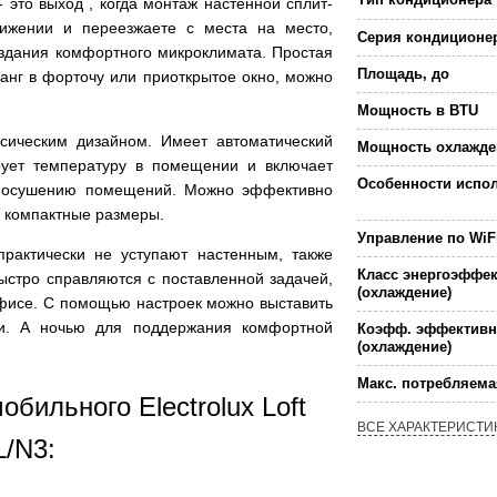
 это выход , когда монтаж настенной сплит-
вижении и переезжаете с места на место,
Серия кондиционе
здания комфортного микроклимата. Простая
Площадь, до
ланг в форточу или приоткрытое окно, можно
Мощность в BTU
ссическим дизайном. Имеет автоматический
Мощность охлажде
ует температуру в помещении и включает
Особенности испо
о осушению помещений. Можно эффективно
и компактные размеры.
Управление по WiF
рактически не уступают настенным, также
Класс энергоэффе
ыстро справляются с поставленной задачей,
(охлаждение)
офисе. С помощью настроек можно выставить
ми. А ночью для поддержания комфортной
Коэфф. эффективн
(охлаждение)
Макс. потребляем
бильного Electrolux Loft
ВСЕ ХАРАКТЕРИСТИ
/N3: