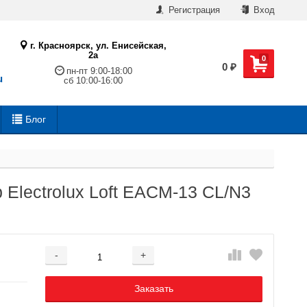
Регистрация
Вход
г. Красноярск, ул. Енисейская,
2а
0
0
₽
пн-пт 9:00-18:00
u
сб 10:00-16:00
Блог
Electrolux Loft EACM-13 CL/N3
-
+
Добавляется...
Добавлен
Заказать