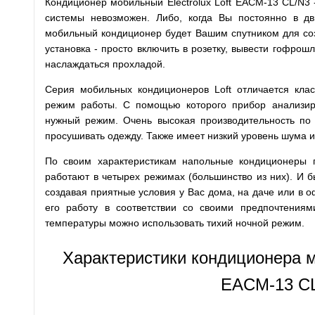
Кондиционер мобильный Electrolux Loft EACM-13 CL/N3 -
системы невозможен. Либо, когда Вы постоянно в д
мобильный кондиционер будет Вашим спутником для со
установка - просто включить в розетку, вывести гофрош
наслаждаться прохладой.
Серия мобильных кондиционеров Loft отличается кла
режим работы. С помощью которого прибор анализир
нужный режим. Очень высокая производительность п
просушивать одежду. Также имеет низкий уровень шума 
По своим характеристикам напольные кондиционеры п
работают в четырех режимах (большинство из них). И б
создавая приятные условия у Вас дома, на даче или в 
его работу в соответствии со своими предпочтения
температуры можно использовать тихий ночной режим.
Характеристики кондиционера мо
EACM-13 CL