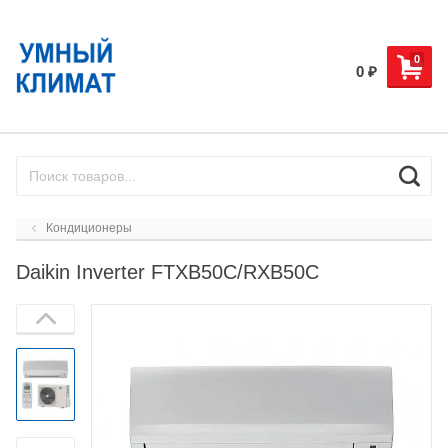
0
0
₽
Кондиционеры
Daikin Inverter FTXB50C/RXB50C