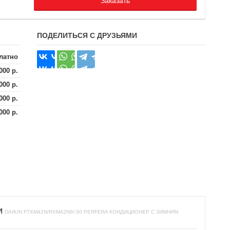
Заказать
ПОДЕЛИТЬСЯ С ДРУЗЬЯМИ
латно
000 р.
000 р.
000 р.
000 р.
И
DAIKIN FTXM42N/RXM42N9/-30 PERFERA КОНДИЦИОНЕР С ЗИМНИМ