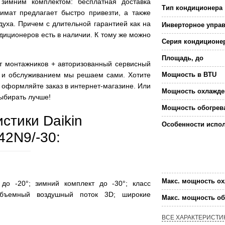
 зимним комплектом: бесплатная доставка
Тип кондиционера
имат предлагает быстро привезти, а также
духа. Причем с длительной гарантией как на
Инверторное упра
ндиционеров есть в наличии. К тому же можно
Серия кондиционе
Площадь, до
т монтажников + авторизованный сервисный
ей и обслуживанием мы решаем сами. Хотите
Мощность в BTU
 оформляйте заказ в интернет-магазине. Или
Мощность охлажде
ыбирать лучше!
Мощность обогрев
стики Daikin
Особенности испо
2N9/-30:
Макс. мощность о
 до -20°; зимний комплект до -30°; класс
объемный воздушный поток 3D; широкие
Макс. мощность об
ВСЕ ХАРАКТЕРИСТИ