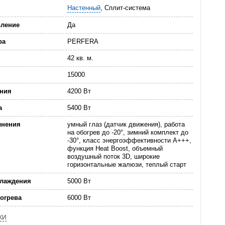
Настенный
, Сплит-система
вление
Да
ра
PERFERA
42 кв. м.
15000
ния
4200 Вт
а
5400 Вт
лнения
умный глаз (датчик движения), работа
на обогрев до -20°, зимний комплект до
-30°, класс энергоэффективности А+++,
функция Heat Boost, объемный
воздушный поток 3D, широкие
горизонтальные жалюзи, теплый старт
хлаждения
5000 Вт
огрева
6000 Вт
КИ