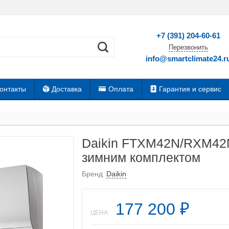
+7 (391) 204-60-61
Перезвонить
info@smartclimate24.r
онтакты
Доставка
Оплата
Гарантия и сервис
Daikin FTXM42N/RXM42N9
зимним комплектом
Бренд
Daikin
177 200
₽
ЦЕНА: