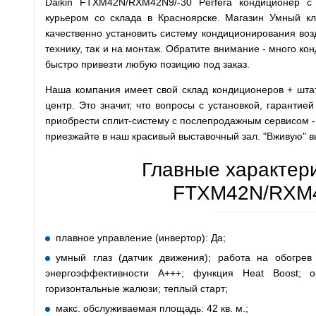
Daikin FTXM42N/RXM42N9/-30 Perfera кондиционер с
курьером со склада в Красноярске. Магазин Умный кл
качественно установить систему кондиционирования воз
технику, так и на монтаж. Обратите внимание - много ко
быстро привезти любую позицию под заказ.
Наша компания имеет свой склад кондиционеров + шта
центр. Это значит, что вопросы с установкой, гаранти
приобрести сплит-систему с послепродажным сервисом -
приезжайте в наш красивый выставочный зал. "Вживую" в
Главные характери
FTXM42N/RXM4
плавное управление (инвертор): Да;
умный глаз (датчик движения); работа на обогрев
энергоэффективности А+++; функция Heat Boost; 
горизонтальные жалюзи; теплый старт;
макс. обслуживаемая площадь: 42 кв. м.;