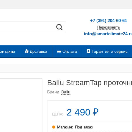
+7 (391) 204-60-61
Перезвонить
info@smartclimate24.r
онтакты
Доставка
Оплата
Гарантия и сервис
Ballu StreamTap проточ
Бренд
Ballu
2 490
₽
ЦЕНА:
Магазин:
Под заказ