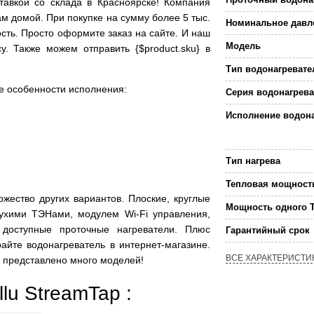
тавкой со склада в Красноярске! Компания
ам домой. При покупке на сумму более 5 тыс.
Номинальное давле
ость. Просто оформите заказ на сайте. И наш
Модель
у. Также можем отправить {$product.sku} в
Тип водонагревате
е особенности исполнения:
Серия водонагрева
Исполнение водон
Тип нагрева
Тепловая мощност
ество других вариантов. Плоские, круглые
Мощность одного 
сухими ТЭНами, модулем Wi-Fi управления,
 доступные проточные нагреватели. Плюс
Гарантийный срок
йте водонагреватель в интернет-магазине.
ВСЕ ХАРАКТЕРИСТИ
е представлено много моделей!
lu StreamTap :