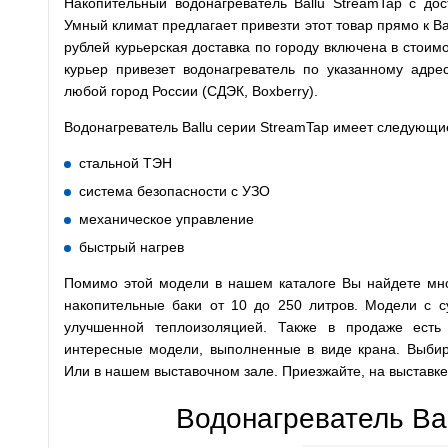
Накопительный водонагреватель Ballu StreamTap с дос
Умный климат предлагает привезти этот товар прямо к В
рублей курьерская доставка по городу включена в стоим
курьер привезет водонагреватель по указанному адрес
любой город России (СДЭК, Boxberry).
Водонагреватель Ballu серии StreamTap имеет следующи
стальной ТЭН
система безопасности c УЗО
механическое управление
быстрый нагрев
Помимо этой модели в нашем каталоге Вы найдете множ
накопительные баки от 10 до 250 литров. Модели с 
улучшенной теплоизоляцией. Также в продаже есть
интересные модели, выполненные в виде крана. Выбира
Или в нашем выставочном зале. Приезжайте, на выставк
Водонагреватель Bal