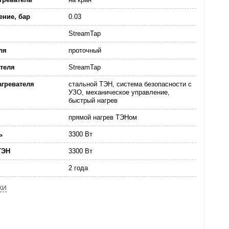
ние, бар
0.03
StreamTap
ля
проточный
теля
StreamTap
агревателя
стальной ТЭН, система безопасности c
УЗО, механическое управление,
быстрый нагрев
прямой нагрев ТЭНом
ь
3300 Вт
ТЭН
3300 Вт
2 года
КИ