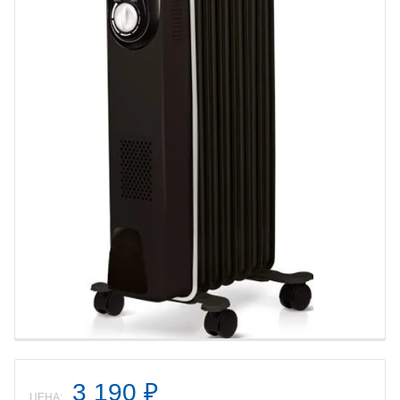
3 190
₽
ЦЕНА: