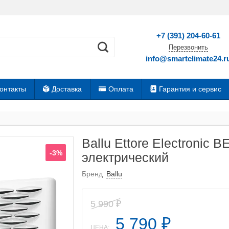
+7 (391) 204-60-61
Перезвонить
info@smartclimate24.r
онтакты
Доставка
Оплата
Гарантия и сервис
Ballu Ettore Electronic
-3%
электрический
Бренд
Ballu
5 990
₽
5 790
₽
ЦЕНА: