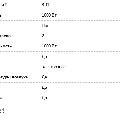
 м2
8-11
ь
1000 Вт
Нет
грева
2
ность
1000 Вт
Да
электронное
атуры воздуха
Да
Да
ва
Да
КИ