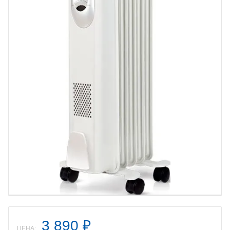
3 890
₽
ЦЕНА: