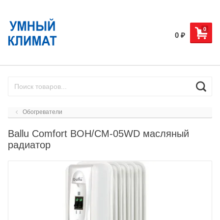
0
0
₽
Обогреватели
Ballu Comfort BOH/CM-05WD масляный
радиатор