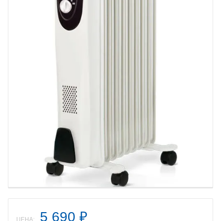
5 690
₽
ЦЕНА: