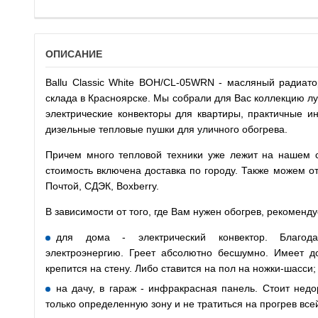
ОПИСАНИЕ
Ballu Classic White BOH/CL-05WRN - масляный радиат
склада в Красноярске. Мы собрали для Вас коллекцию л
электрические конвекторы для квартиры, практичные и
дизельные тепловые пушки для уличного обогрева.
Причем много тепловой техники уже лежит на нашем ск
стоимость включена доставка по городу. Также можем о
Почтой, СДЭК, Boxberry.
В зависимости от того, где Вам нужен обогрев, рекоменд
для дома - электрический конвектор. Благода
электроэнергию. Греет абсолютно бесшумно. Имеет до
крепится на стену. Либо ставится на пол на ножки-шасси;
на дачу, в гараж - инфракрасная панель. Стоит недо
только определенную зону и не тратиться на прогрев все