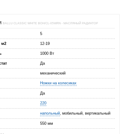
И
BALLU CLASSIC WHITE BOH/CL-05WRN - МАСЛЯНЫЙ РАДИАТОР
5
 м2
12-19
ь
1000 Вт
стат
Да
механический
Ножки на колесиках
Да
220
напольный
, мобильный, вертикальный
550 мм