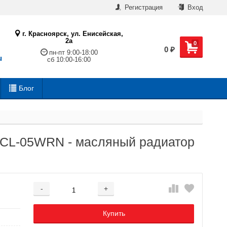
Регистрация
Вход
г. Красноярск, ул. Енисейская,
2а
0
0
₽
пн-пт 9:00-18:00
u
сб 10:00-16:00
Блог
H/CL-05WRN - масляный радиатор
-
+
Добавляется...
Добавлен
Купить