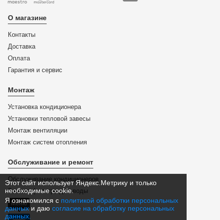
О магазине
Контакты
Доставка
Оплата
Гарантия и сервис
Монтаж
Установка кондиционера
Установки тепловой завесы
Монтаж вентиляции
Монтаж систем отопления
Обслуживание и ремонт
Обслуживание кондиционеров
Этот сайт использует Яндекс.Метрику и только
необходимые cookie.
Замена фильтра для воды
Я ознакомился с
политикой обработки персональных
Меню
данных
и даю
согласие на обработку персональных
данных.