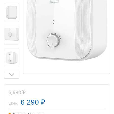
6 990
₽
6 290
₽
ЦЕНА: