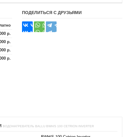
ПОДЕЛИТЬСЯ С ДРУЗЬЯМИ
латно
000 р.
000 р.
000 р.
000 р.
И
ВОДОНАГРЕВАТЕЛЬ BALLU BWH/S 100 CETRION INVERTER
BWH/S 100 Cetrion Inverter