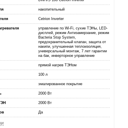
ля
накопительный
теля
Cetrion Inverter
агревателя
управление по Wi-Fi, сухие ТЭНы, LED-
дисплей, режим Антизамерзание, режим
Bacteria Stop System,
предохранительный клапан, защита от
накипи, улучшенная теплоизоляция,
универсальный монтаж, 7 лет гарантии
на бак, инверторное управление
прямой нагрев ТЭНом
100 л
эмалированное покрытие
ь
2000 Вт
ТЭН
2000 Вт
ов
Да
КИ