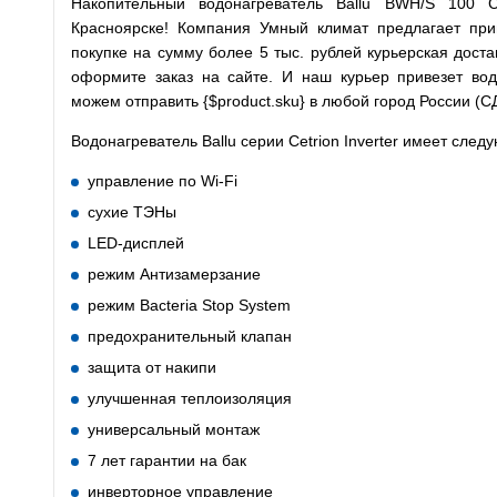
Накопительный водонагреватель Ballu BWH/S 100 Ce
Красноярске! Компания Умный климат предлагает при
покупке на сумму более 5 тыс. рублей курьерская доста
оформите заказ на сайте. И наш курьер привезет вод
можем отправить {$product.sku} в любой город России (СД
Водонагреватель Ballu серии Cetrion Inverter имеет сле
управление по Wi-Fi
сухие ТЭНы
LED-дисплей
режим Антизамерзание
режим Bacteria Stop System
предохранительный клапан
защита от накипи
улучшенная теплоизоляция
универсальный монтаж
7 лет гарантии на бак
инверторное управление