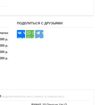
ПОДЕЛИТЬСЯ С ДРУЗЬЯМИ
латно
000 р.
000 р.
000 р.
000 р.
И
ВОДОНАГРЕВАТЕЛЬ BALLU BWH/S 10 OMNIUM UNI O
BWH/S 10 Omnium Uni O