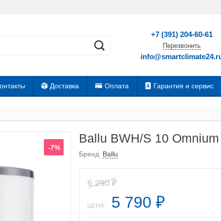
+7 (391) 204-60-61
Перезвонить
info@smartclimate24.r
онтакты
Доставка
Оплата
Гарантия и сервис
Ballu BWH/S 10 Omnium 
-7%
Бренд
Ballu
6 290
₽
5 790
₽
ЦЕНА: