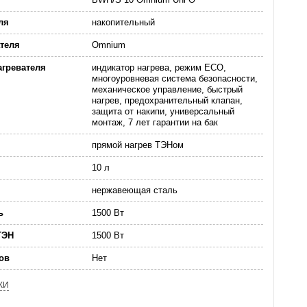
ля
накопительный
теля
Omnium
агревателя
индикатор нагрева, режим ECO,
многоуровневая система безопасности,
механическое управление, быстрый
нагрев, предохранительный клапан,
защита от накипи, универсальный
монтаж, 7 лет гарантии на бак
прямой нагрев ТЭНом
10 л
нержавеющая сталь
ь
1500 Вт
ТЭН
1500 Вт
ов
Нет
КИ