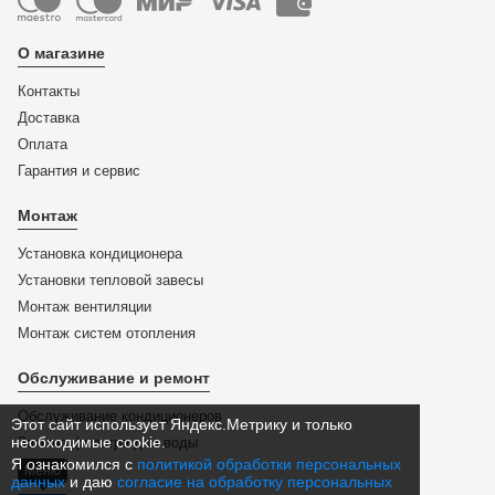
О магазине
Контакты
Доставка
Оплата
Гарантия и сервис
Монтаж
Установка кондиционера
Установки тепловой завесы
Монтаж вентиляции
Монтаж систем отопления
Обслуживание и ремонт
Обслуживание кондиционеров
Этот сайт использует Яндекс.Метрику и только
необходимые cookie.
Замена фильтра для воды
Я ознакомился с
политикой обработки персональных
Меню
данных
и даю
согласие на обработку персональных