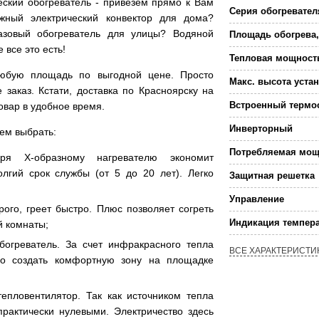
еский обогреватель - привезем прямо к Вам
Серия обогревател
жный электрический конвектор для дома?
азовый обогреватель для улицы? Водяной
Площадь обогрева,
все это есть!
Тепловая мощност
 любую площадь по выгодной цене. Просто
Макс. высота уста
аказ. Кстати, доставка по Красноярску на
Встроенный термо
овар в удобное время.
Инверторный
уем выбрать:
Потребляемая мощ
ря Х-образному нагревателю экономит
лгий срок службы (от 5 до 20 лет). Легко
Защитная решетка
Управление
рого, греет быстро. Плюс позволяет согреть
Индикация темпер
й комнаты;
богреватель. За счет инфракрасного тепла
ВСЕ ХАРАКТЕРИСТИ
ро создать комфортную зону на площадке
тепловентилятор. Так как источником тепла
практически нулевыми. Электричество здесь