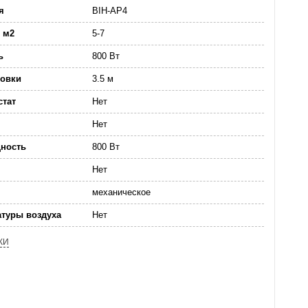
я
BIH-AP4
 м2
5-7
ь
800 Вт
новки
3.5 м
стат
Нет
Нет
ность
800 Вт
Нет
механическое
атуры воздуха
Нет
КИ