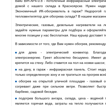
Ballu BIH-AP4-0.8 - потолочный инфракрасный электрич
домой с нашего склада в Красноярске. Нужен наде
Экономичный ИК-обогреватель в гараж? Недорогой г
тепловентилятор для обогрева склада? В нашем магазине 
Электрические, газовые, дизельные нагреватели на
задайте нужные параметры для подбора и оформляйте з
многие позиции у нас бесплатная. Наш курьер доставит т
В зависимости от того, где Вам нужен обогрев, рекоменд
для дома - электрический конвектор. Благода
электроэнергию. Греет абсолютно бесшумно. Имеет до
крепится на стену. Либо ставится на пол на ножки-шасси;
на дачу, в гараж - инфракрасная панель. Стоит недо
только определенную зону и не тратиться на прогрев все
обогрев на открытой уличной площадке - газовый о
согревает даже при сильном ветре. Позволяет быст
барбекю, садовой беседке.
подогрев большого ангара, склада, цеха - водяной 
является горячая вода, затраты на тепло получаются 