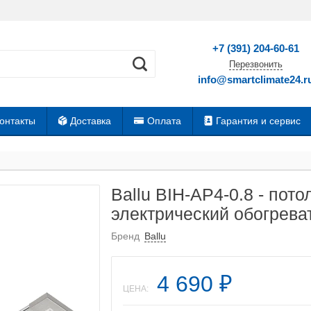
+7 (391) 204-60-61
Перезвонить
info@smartclimate24.r
онтакты
Доставка
Оплата
Гарантия и сервис
Ballu BIH-AP4-0.8 - по
электрический обогрева
Бренд
Ballu
4 690
₽
ЦЕНА: