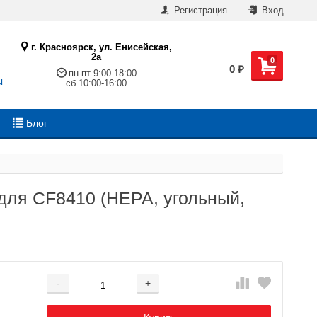
Регистрация
Вход
г. Красноярск, ул. Енисейская,
2а
0
0
₽
пн-пт 9:00-18:00
u
сб 10:00-16:00
Блог
для CF8410 (НЕРА, угольный,
-
+
Добавляется...
Добавлен