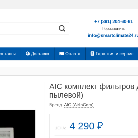
+7 (391) 204-60-61
Перезвонить
info@smartclimate24.r
онтакты
Доставка
Оплата
Гарантия и сервис
AIC комплект фильтров 
пылевой)
Бренд
AIC (AirInCom)
4 290
₽
ЦЕНА: